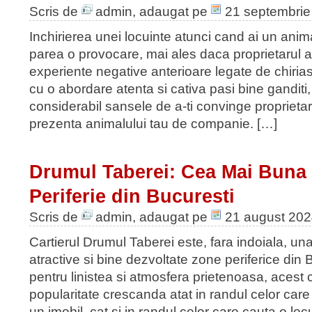
Scris de
admin
, adaugat pe
21 septembrie
Inchirierea unei locuinte atunci cand ai un an
parea o provocare, mai ales daca proprietarul 
experiente negative anterioare legate de chirias
cu o abordare atenta si cativa pasi bine ganditi,
considerabil sansele de a-ti convinge proprietar
prezenta animalului tau de companie. […]
Drumul Taberei: Cea Mai Buna
Periferie din Bucuresti
Scris de
admin
, adaugat pe
21 august 20
Cartierul Drumul Taberei este, fara indoiala, una
atractive si bine dezvoltate zone periferice din
pentru linistea si atmosfera prietenoasa, acest 
popularitate crescanda atat in randul celor ca
un imobil, cat si in randul celor care cauta o locu